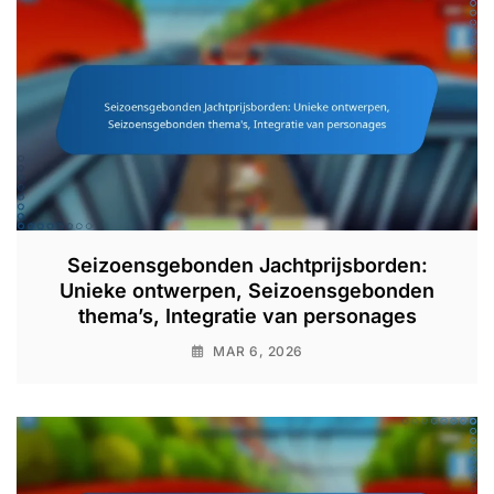
Seizoensgebonden Jachtprijsborden:
Unieke ontwerpen, Seizoensgebonden
thema’s, Integratie van personages
MAR 6, 2026