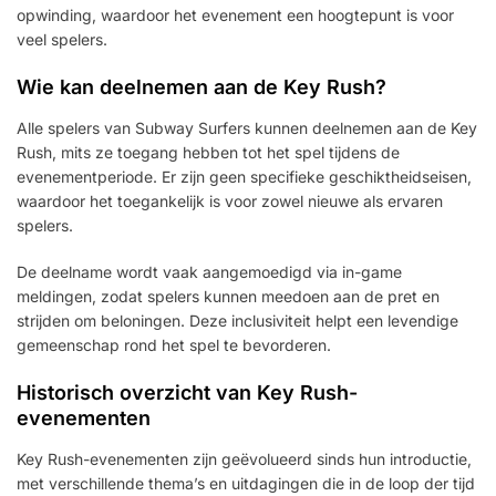
opwinding, waardoor het evenement een hoogtepunt is voor
veel spelers.
Wie kan deelnemen aan de Key Rush?
Alle spelers van Subway Surfers kunnen deelnemen aan de Key
Rush, mits ze toegang hebben tot het spel tijdens de
evenementperiode. Er zijn geen specifieke geschiktheidseisen,
waardoor het toegankelijk is voor zowel nieuwe als ervaren
spelers.
De deelname wordt vaak aangemoedigd via in-game
meldingen, zodat spelers kunnen meedoen aan de pret en
strijden om beloningen. Deze inclusiviteit helpt een levendige
gemeenschap rond het spel te bevorderen.
Historisch overzicht van Key Rush-
evenementen
Key Rush-evenementen zijn geëvolueerd sinds hun introductie,
met verschillende thema’s en uitdagingen die in de loop der tijd