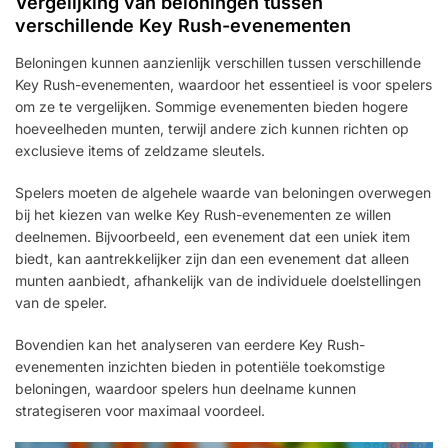
Vergelijking van beloningen tussen
verschillende Key Rush-evenementen
Beloningen kunnen aanzienlijk verschillen tussen verschillende
Key Rush-evenementen, waardoor het essentieel is voor spelers
om ze te vergelijken. Sommige evenementen bieden hogere
hoeveelheden munten, terwijl andere zich kunnen richten op
exclusieve items of zeldzame sleutels.
Spelers moeten de algehele waarde van beloningen overwegen
bij het kiezen van welke Key Rush-evenementen ze willen
deelnemen. Bijvoorbeeld, een evenement dat een uniek item
biedt, kan aantrekkelijker zijn dan een evenement dat alleen
munten aanbiedt, afhankelijk van de individuele doelstellingen
van de speler.
Bovendien kan het analyseren van eerdere Key Rush-
evenementen inzichten bieden in potentiële toekomstige
beloningen, waardoor spelers hun deelname kunnen
strategiseren voor maximaal voordeel.