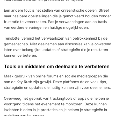
Een andere fout is het stellen van onrealistische doelen. Streef
naar haalbare doelstellingen die je gemotiveerd houden zonder
frustratie te veroorzaken. Pas je verwachtingen aan op basis
van eerdere ervaringen en huidige mogelijkheden.
Tenslotte, vermijd het verwaarlozen van betrokkenheid bij de
gemeenschap. Niet deelnemen aan discussies kan je onwetend
laten over belangrijke updates of strategieën die je resultaten
kunnen verbeteren.
Tools en middelen om deelname te verbeteren
Maak gebruik van online forums en sociale mediagroepen die
aan de Key Rush zijn gewijd. Deze platforms delen vaak tips,
strategieën en updates die nuttig kunnen zijn voor deelnemers.
Overweeg het gebruik van trackingtools of apps die helpen je
voortgang tijdens het evenement te monitoren. Deze kunnen
inzichten bieden in je prestaties en je helpen je strategieën in
real-time aan te passen.