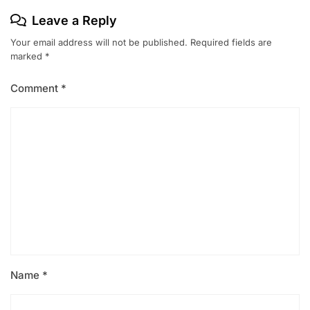
Leave a Reply
Your email address will not be published.
Required fields are
marked
*
Comment
*
Name
*