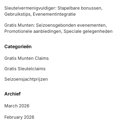
Sleutelvermenigvuldiger: Stapelbare bonussen,
Gebruikstips, Evenementintegratie
Gratis Munten: Seizoensgebonden evenementen,
Promotionele aanbiedingen, Speciale gelegenheden
Categorieën
Gratis Munten Claims
Gratis Sleutelclaims
Seizoensjachtprijzen
Archief
March 2026
February 2026