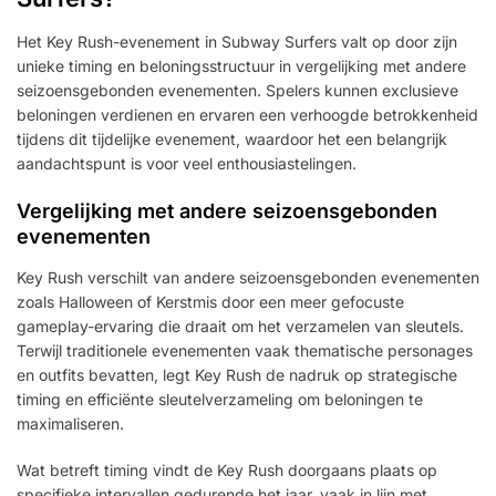
Het Key Rush-evenement in Subway Surfers valt op door zijn
unieke timing en beloningsstructuur in vergelijking met andere
seizoensgebonden evenementen. Spelers kunnen exclusieve
beloningen verdienen en ervaren een verhoogde betrokkenheid
tijdens dit tijdelijke evenement, waardoor het een belangrijk
aandachtspunt is voor veel enthousiastelingen.
Vergelijking met andere seizoensgebonden
evenementen
Key Rush verschilt van andere seizoensgebonden evenementen
zoals Halloween of Kerstmis door een meer gefocuste
gameplay-ervaring die draait om het verzamelen van sleutels.
Terwijl traditionele evenementen vaak thematische personages
en outfits bevatten, legt Key Rush de nadruk op strategische
timing en efficiënte sleutelverzameling om beloningen te
maximaliseren.
Wat betreft timing vindt de Key Rush doorgaans plaats op
specifieke intervallen gedurende het jaar, vaak in lijn met