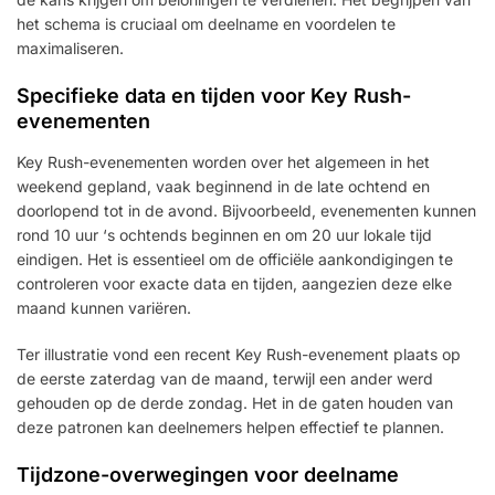
het schema is cruciaal om deelname en voordelen te
maximaliseren.
Specifieke data en tijden voor Key Rush-
evenementen
Key Rush-evenementen worden over het algemeen in het
weekend gepland, vaak beginnend in de late ochtend en
doorlopend tot in de avond. Bijvoorbeeld, evenementen kunnen
rond 10 uur ‘s ochtends beginnen en om 20 uur lokale tijd
eindigen. Het is essentieel om de officiële aankondigingen te
controleren voor exacte data en tijden, aangezien deze elke
maand kunnen variëren.
Ter illustratie vond een recent Key Rush-evenement plaats op
de eerste zaterdag van de maand, terwijl een ander werd
gehouden op de derde zondag. Het in de gaten houden van
deze patronen kan deelnemers helpen effectief te plannen.
Tijdzone-overwegingen voor deelname