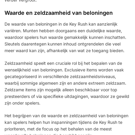
Waarde en zeldzaamheid van beloningen
De waarde van beloningen in de Key Rush kan aanzienlijk
variëren. Munten hebben doorgaans een duidelijke waarde,
waardoor spelers hun waarde gemakkelijk kunnen inschatten.
Sleutels daarentegen kunnen inhoud ontgrendelen die veel
meer waard kan zijn, afhankelijk van wat ze toegang bieden.
Zeldzaamheid speelt een cruciale rol bij het bepalen van de
wenselijkheid van beloningen. Exclusieve items worden vaak
gecategoriseerd in verschillende zeldzaamheidsniveaus,
waarbij sommige algemeen zijn en andere extreem zeldzaam.
Zeldzame items zijn mogelijk alleen beschikbaar voor top
presteerders of via specifieke uitdagingen, waardoor ze gewild
zijn onder spelers.
Het begrijpen van de waarde en zeldzaamheid van beloningen
kan spelers helpen hun inspanningen tijdens de Key Rush te
prioriteren, met de focus op het behalen van de meest