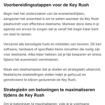
Voorbereidingsstappen voor de Key Rush
Begin met het onderzoeken van de evenementtijden,
aangezien het essentieel is om te weten wanneer de Key Rush
plaatsvindt voor effectieve deelname. Markeer deze data in je
agenda om ervoor te zorgen dat je vanaf het begin klaar bent
om deel te nemen.
Verzamel alle benodigde tools en middelen van tevoren. Dit kan
software, hardware of specifieke items omvatten die nodig zijn
voor deelname. Alles klaar hebben zal je tijd besparen en stress
tijdens het evenement verminderen.
Maak een deelnameplan dat je doelen en strategieën uiteenzet.
Realistische doelstellingen stellen helpt je gefocust en
gemotiveerd te blijven gedurende de Key Rush.
Strategieën om beloningen te maximaliseren
tijdens de Key Rush
Om je beloningen te maximaliseren, volg je je voortgang