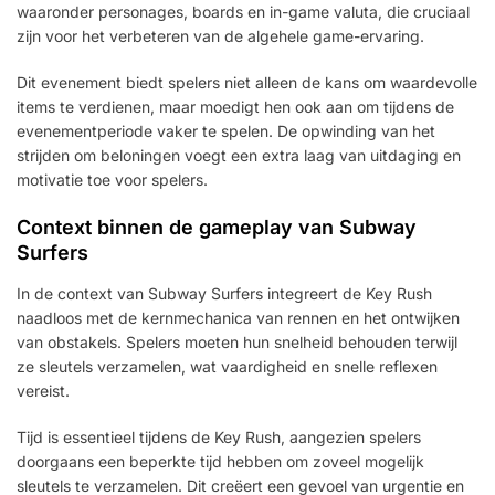
waaronder personages, boards en in-game valuta, die cruciaal
zijn voor het verbeteren van de algehele game-ervaring.
Dit evenement biedt spelers niet alleen de kans om waardevolle
items te verdienen, maar moedigt hen ook aan om tijdens de
evenementperiode vaker te spelen. De opwinding van het
strijden om beloningen voegt een extra laag van uitdaging en
motivatie toe voor spelers.
Context binnen de gameplay van Subway
Surfers
In de context van Subway Surfers integreert de Key Rush
naadloos met de kernmechanica van rennen en het ontwijken
van obstakels. Spelers moeten hun snelheid behouden terwijl
ze sleutels verzamelen, wat vaardigheid en snelle reflexen
vereist.
Tijd is essentieel tijdens de Key Rush, aangezien spelers
doorgaans een beperkte tijd hebben om zoveel mogelijk
sleutels te verzamelen. Dit creëert een gevoel van urgentie en