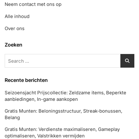
Neem contact met ons op
Alle inhoud
Over ons
Zoeken
Search
for:
Recente berichten
Seizoensjacht Prijscollectie: Zeldzame items, Beperkte
aanbiedingen, In-game aankopen
Gratis Munten: Beloningsstructuur, Streak-bonussen,
Belang
Gratis Munten: Verdienste maximaliseren, Gameplay
optimaliseren, Valstrikken vermijden