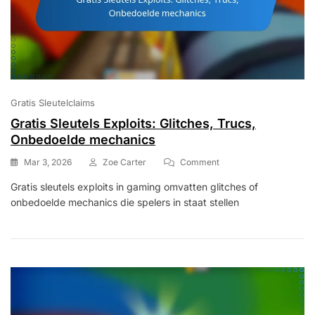
Gratis Sleutelclaims
Gratis Sleutels Exploits: Glitches, Trucs,
Onbedoelde mechanics
On
Mar 3, 2026
Zoe Carter
Comment
Gratis
Gratis sleutels exploits in gaming omvatten glitches of
Sleutels
onbedoelde mechanics die spelers in staat stellen
Exploits:
Glitches,
Trucs,
Onbedoelde
Mechanics