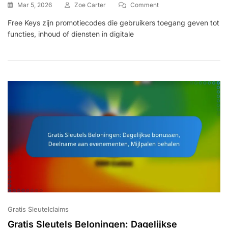
On
Mar 5, 2026
Zoe Carter
Comment
Gratis
Free Keys zijn promotiecodes die gebruikers toegang geven tot
Sleutels:
functies, inhoud of diensten in digitale
Promotiecodes,
Speciale
Evenementen,
Bijdragen
Van
De
Gemeenschap
Gratis Sleutelclaims
Gratis Sleutels Beloningen: Dagelijkse