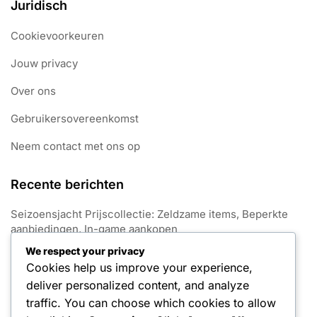
Juridisch
Cookievoorkeuren
Jouw privacy
Over ons
Gebruikersovereenkomst
Neem contact met ons op
Recente berichten
Seizoensjacht Prijscollectie: Zeldzame items, Beperkte
aanbiedingen, In-game aankopen
We respect your privacy
Gratis Munten: Beloningsstructuur, Streak-bonussen,
Cookies help us improve your experience,
Belang
deliver personalized content, and analyze
Gratis Munten: Verdienste maximaliseren, Gameplay
traffic. You can choose which cookies to allow
optimaliseren, Valstrikken vermijden