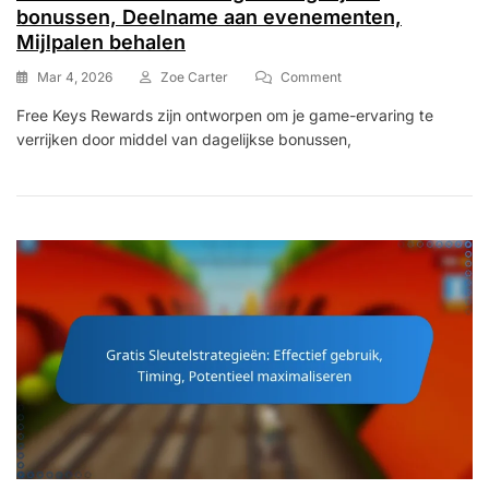
bonussen, Deelname aan evenementen,
Mijlpalen behalen
On
Mar 4, 2026
Zoe Carter
Comment
Gratis
Free Keys Rewards zijn ontworpen om je game-ervaring te
Sleutels
verrijken door middel van dagelijkse bonussen,
Beloningen:
Dagelijkse
Bonussen,
Deelname
Aan
Evenementen,
Mijlpalen
Behalen