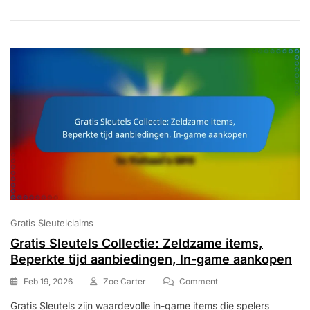
Gameplay-
Verbeteringen,
Karakterselectie
Gratis Sleutelclaims
Gratis Sleutels Collectie: Zeldzame items,
Beperkte tijd aanbiedingen, In-game aankopen
On
Feb 19, 2026
Zoe Carter
Comment
Gratis
Gratis Sleutels zijn waardevolle in-game items die spelers
Sleutels