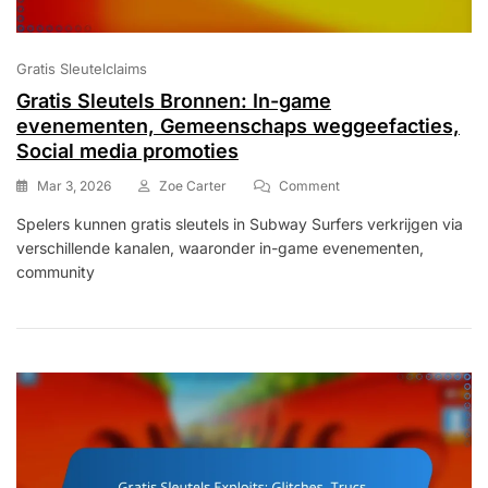
Gratis Sleutelclaims
Gratis Sleutels Bronnen: In-game
evenementen, Gemeenschaps weggeefacties,
Social media promoties
On
Mar 3, 2026
Zoe Carter
Comment
Gratis
Spelers kunnen gratis sleutels in Subway Surfers verkrijgen via
Sleutels
verschillende kanalen, waaronder in-game evenementen,
Bronnen:
In-
community
Game
Evenementen,
Gemeenschaps
Weggeefacties,
Social
Media
Promoties