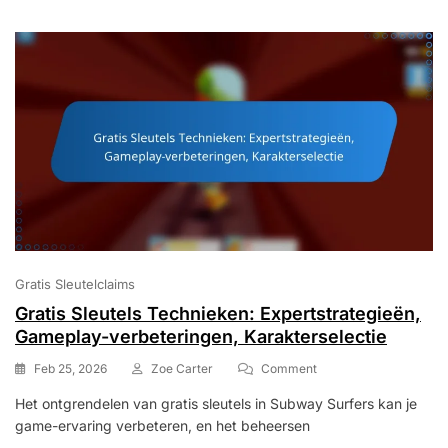
Gameplay-
Technieken
Gratis Sleutelclaims
Gratis Sleutels Technieken: Expertstrategieën,
Gameplay-verbeteringen, Karakterselectie
On
Feb 25, 2026
Zoe Carter
Comment
Gratis
Het ontgrendelen van gratis sleutels in Subway Surfers kan je
Sleutels
game-ervaring verbeteren, en het beheersen
Technieken:
Expertstrategieën,