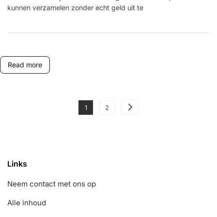
kunnen verzamelen zonder echt geld uit te
Collectie:
Zeldzame
Items,
Beperkte
Tijd
Aanbiedingen,
In-
Read more
Game
Aankopen
Posts
Page
Page
1
2
pagination
Links
Neem contact met ons op
Alle inhoud