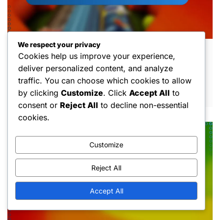
We respect your privacy
Gratis Sleutels: Promotiecodes, Speciale
Cookies help us improve your experience,
evenementen, Bijdragen van de
deliver personalized content, and analyze
gemeenschap
traffic. You can choose which cookies to allow
by clicking
Customize
. Click
Accept All
to
MAR 5, 2026
consent or
Reject All
to decline non-essential
cookies.
Customize
Reject All
Accept All