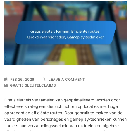
ON
FEB 26, 2026
LEAVE A COMMENT
GRATIS
GRATIS SLEUTELCLAIMS
SLEUTELS
FARMEN:
Gratis sleutels verzamelen kan geoptimaliseerd worden door
EFFICIËNTE
effectieve strategieën die zich richten op locaties met hoge
ROUTES,
opbrengst en efficiënte routes. Door gebruik te maken van de
KARAKTERVAARDIGHED
GAMEPLAY-
vaardigheden van personages en gameplay-technieken kunnen
TECHNIEKEN
spelers hun verzamelingssnelheid van middelen en algehele