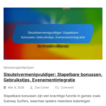
In-
Game
Aankopen
Seizoensjachtprijzen
Sleutelvermenigvuldiger: Stapelbare bonussen,
Gebruikstips, Evenementintegratie
On
Mar 9, 2026
Zoe Carter
Comment
Sleutelvermenigvuldiger
Stapelbare bonussen zijn een krachtige functie in games zoals
Stapelbare
Subway Surfers, waarmee spelers meerdere beloningen
Bonussen,
Gebruikstips,