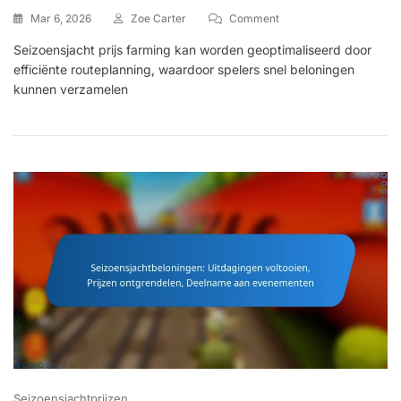
On
Mar 6, 2026
Zoe Carter
Comment
Seizoen
Seizoensjacht prijs farming kan worden geoptimaliseerd door
Jacht
efficiënte routeplanning, waardoor spelers snel beloningen
Prijs
Farming:
kunnen verzamelen
Efficiënte
Routes,
Karaktervaardigheden,
Gameplay
Technieken
Seizoensjachtprijzen