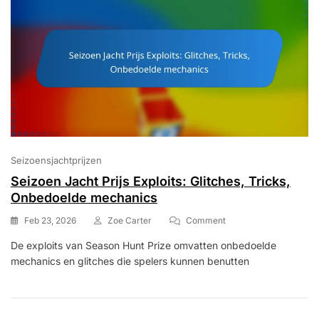
Seizoensjachtprijzen
Seizoen Jacht Prijs Exploits: Glitches, Tricks,
Onbedoelde mechanics
On
Feb 23, 2026
Zoe Carter
Comment
Seizoen
De exploits van Season Hunt Prize omvatten onbedoelde
Jacht
mechanics en glitches die spelers kunnen benutten
Prijs
Exploits:
Glitches,
Tricks,
Onbedoelde