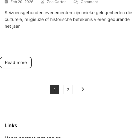
On
Feb 20, 2026
Zoe Carter
Comment
Seizoensgebonden
Seizoensgebonden evenementen zijn unieke gelegenheden die
Evenementen:
culturele, religieuze of historische betekenis vieren gedurende
Tijdgebonden
Aanbiedingen,
het jaar
Gemeenschapsbetrokk
Speciale
Gelegenheden
Read more
Posts
Page
Page
1
2
pagination
Links