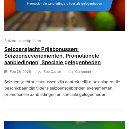
Seizoensjachtprijzen
Seizoensjacht Prijsbonussen:
Seizoensevenementen, Promotionele
aanbiedingen, Speciale gelegenheden
On
Feb 26, 2026
Zoe Carter
Comment
Seizoensjacht
Seizoensjachtprijsbonussen zijn aantrekkelijke beloningen die
Prijsbonussen:
beschikbaar zijn tijdens seizoensgebonden evenementen,
Seizoensevenementen
Promotionele
promotionele aanbiedingen en speciale gelegenheden.
Aanbiedingen,
Speciale
Gelegenheden