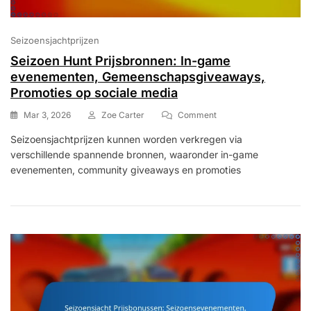
Seizoensjachtprijzen
Seizoen Hunt Prijsbronnen: In-game
evenementen, Gemeenschapsgiveaways,
Promoties op sociale media
On
Mar 3, 2026
Zoe Carter
Comment
Seizoen
Seizoensjachtprijzen kunnen worden verkregen via
Hunt
verschillende spannende bronnen, waaronder in-game
Prijsbronnen:
In-
evenementen, community giveaways en promoties
Game
Evenementen,
Gemeenschapsgiveawa
Promoties
Op
Sociale
Media