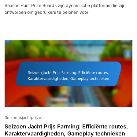
Seizoensgebonden
Season Hunt Prize Boards zijn dynamische platforms die zijn
Jachtprijsborden:
ontworpen om gebruikers te belonen voor
Unieke
Ontwerpen,
Seizoensgebonden
Thema’s,
Integratie
Van
Personages
Seizoensjachtprijzen
Seizoen Jacht Prijs Farming: Efficiënte routes,
Karaktervaardigheden, Gameplay technieken