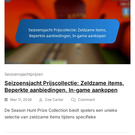
Seizoensjachtprijzen
Seizoensjacht Prijscollectie: Zeldzame items,
Beperkte aanbiedingen, In-game aankopen
On
Mar 11, 2026
Zoe Carter
Comment
Seizoensjacht
De Season Hunt Prize Collection biedt spelers een unieke
Prijscollectie:
selectie van zeldzame items tijdens specifieke
Zeldzame
Items,
Beperkte
Aanbiedingen,