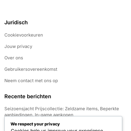
Juridisch
Cookievoorkeuren
Jouw privacy
Over ons
Gebruikersovereenkomst
Neem contact met ons op
Recente berichten
Seizoensjacht Prijscollectie: Zeldzame items, Beperkte
aanbiedingen, In-game aankopen
We respect your privacy
Gratis Munten: Beloningsstructuur, Streak-bonussen,
Cookies help us improve your experience,