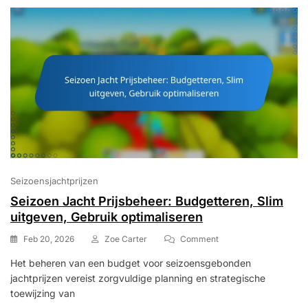
Mechanics
Seizoensjachtprijzen
Seizoen Jacht Prijsbeheer: Budgetteren, Slim
uitgeven, Gebruik optimaliseren
On
Feb 20, 2026
Zoe Carter
Comment
Seizoen
Het beheren van een budget voor seizoensgebonden
Jacht
jachtprijzen vereist zorgvuldige planning en strategische
Prijsbeheer:
Budgetteren,
toewijzing van
Slim