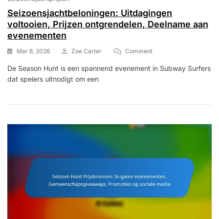
Seizoensjachtbeloningen: Uitdagingen
voltooien, Prijzen ontgrendelen, Deelname aan
evenementen
On
Mar 6, 2026
Zoe Carter
Comment
Seizoensjachtbeloninge
De Season Hunt is een spannend evenement in Subway Surfers
Uitdagingen
dat spelers uitnodigt om een
Voltooien,
Prijzen
Ontgrendelen,
Deelname
Aan
Evenementen