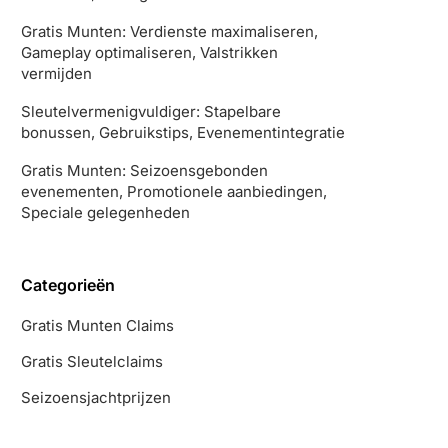
Gratis Munten: Verdienste maximaliseren,
Gameplay optimaliseren, Valstrikken
vermijden
Sleutelvermenigvuldiger: Stapelbare
bonussen, Gebruikstips, Evenementintegratie
Gratis Munten: Seizoensgebonden
evenementen, Promotionele aanbiedingen,
Speciale gelegenheden
Categorieën
Gratis Munten Claims
Gratis Sleutelclaims
Seizoensjachtprijzen