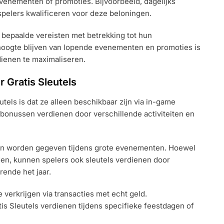
enementen of promoties. Bijvoorbeeld, dagelijks
spelers kwalificeren voor deze beloningen.
bepaalde vereisten met betrekking tot hun
 hoogte blijven van lopende evenementen en promoties is
dienen te maximaliseren.
 Gratis Sleutels
els is dat ze alleen beschikbaar zijn via in-game
bonussen verdienen door verschillende activiteiten en
lleen worden gegeven tijdens grote evenementen. Hoewel
, kunnen spelers ook sleutels verdienen door
rende het jaar.
te verkrijgen via transacties met echt geld.
is Sleutels verdienen tijdens specifieke feestdagen of