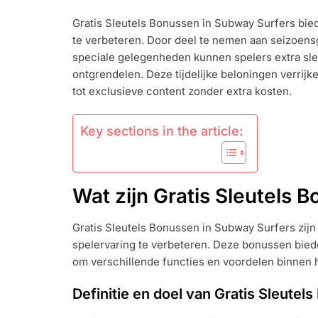
SLEUTELS
Gratis Sleutels Bonussen in Subway Surfers bi
BONUSSEN:
te verbeteren. Door deel te nemen aan seizoe
SEIZOENSG
EVENEMENTE
speciale gelegenheden kunnen spelers extra sle
PROMOTION
ontgrendelen. Deze tijdelijke beloningen verrijk
AANBIEDING
tot exclusieve content zonder extra kosten.
SPECIALE
GELEGENHE
Key sections in the article:
Wat zijn Gratis Sleutels 
Gratis Sleutels Bonussen in Subway Surfers zij
spelervaring te verbeteren. Deze bonussen biede
om verschillende functies en voordelen binnen h
Definitie en doel van Gratis Sleutel