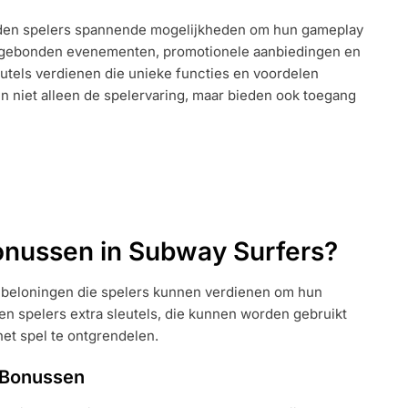
eden spelers spannende mogelijkheden om hun gameplay
nsgebonden evenementen, promotionele aanbiedingen en
EBONDEN
N,
utels verdienen die unieke functies en voordelen
ELE
en niet alleen de spelervaring, maar bieden ook toegang
EN,
DEN
Bonussen in Subway Surfers?
n beloningen die spelers kunnen verdienen om hun
n spelers extra sleutels, die kunnen worden gebruikt
et spel te ontgrendelen.
s Bonussen