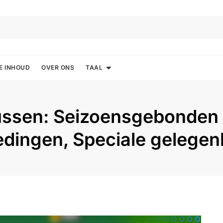
E INHOUD
OVER ONS
TAAL
nussen: Seizoensgebonden
edingen, Speciale gelege