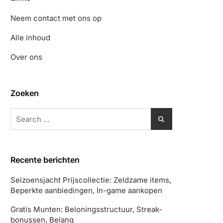
Neem contact met ons op
Alle inhoud
Over ons
Zoeken
Search
for:
Recente berichten
Seizoensjacht Prijscollectie: Zeldzame items,
Beperkte aanbiedingen, In-game aankopen
Gratis Munten: Beloningsstructuur, Streak-
bonussen, Belang