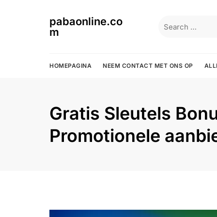
Skip
to
pabaonline.co
Search
content
m
for:
HOMEPAGINA
NEEM CONTACT MET ONS OP
ALL
Gratis Sleutels Bo
Promotionele aanbi