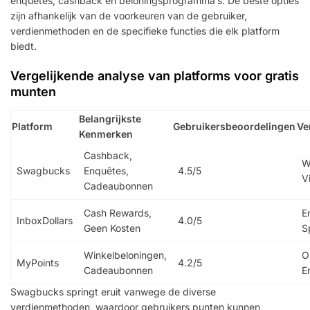
enquêtes, cashback en beloningsprogramma’s. De beste opties
zijn afhankelijk van de voorkeuren van de gebruiker,
verdienmethoden en de specifieke functies die elk platform
biedt.
Vergelijkende analyse van platforms voor gratis
munten
Belangrijkste
Platform
Gebruikersbeoordelingen
Ve
Kenmerken
Cashback,
W
Swagbucks
Enquêtes,
4.5/5
V
Cadeaubonnen
Cash Rewards,
E
InboxDollars
4.0/5
Geen Kosten
S
Winkelbeloningen,
O
MyPoints
4.2/5
Cadeaubonnen
E
Swagbucks springt eruit vanwege de diverse
verdienmethoden, waardoor gebruikers punten kunnen