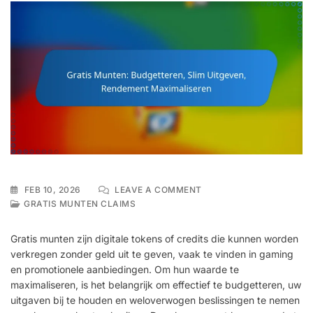
ON
FEB 10, 2026
LEAVE A COMMENT
GRATIS
GRATIS MUNTEN CLAIMS
MUNTEN:
BUDGETTEREN,
Gratis munten zijn digitale tokens of credits die kunnen worden
SLIM
verkregen zonder geld uit te geven, vaak te vinden in gaming
UITGEVEN,
en promotionele aanbiedingen. Om hun waarde te
RENDEMENT
MAXIMALISEREN
maximaliseren, is het belangrijk om effectief te budgetteren, uw
uitgaven bij te houden en weloverwogen beslissingen te nemen