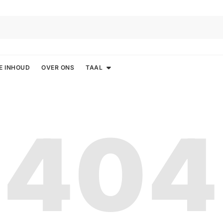
E INHOUD
OVER ONS
TAAL
404