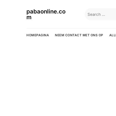
Skip
to
pabaonline.co
Search
content
m
for:
HOMEPAGINA
NEEM CONTACT MET ONS OP
ALL